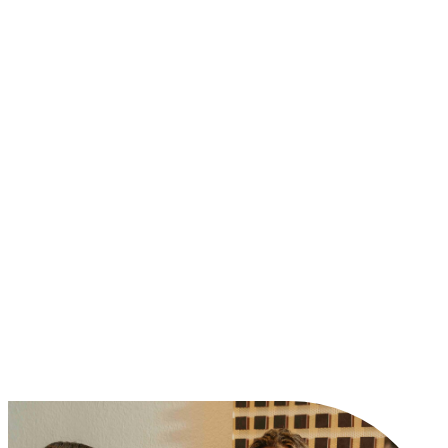
I NOSTRI VINI
CHI SIAMO
EN
IT
WINESHOP
SHOP ONLINE
NEWS
CONTATTI