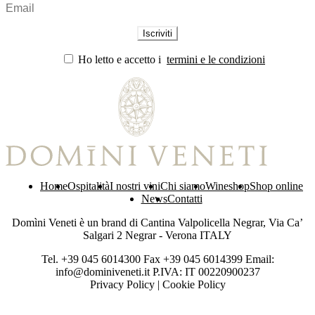
Ho letto e accetto i
termini e le condizioni
Home
Ospitalità
I nostri vini
Chi siamo
Wineshop
Shop online
News
Contatti
Domìni Veneti è un brand di Cantina Valpolicella Negrar, Via Ca’
Salgari 2 Negrar - Verona ITALY
Tel. +39 045 6014300 Fax +39 045 6014399 Email:
info@dominiveneti.it P.IVA: IT 00220900237
Privacy Policy
|
Cookie Policy