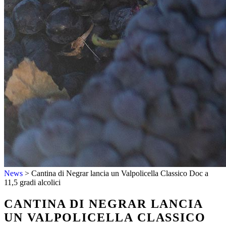
HOME
OSPITALITÀ
I NOSTRI VINI
News
>
Cantina di Negrar lancia un Valpolicella Classico Doc a
CHI SIAMO
11,5 gradi alcolici
WINESHOP
SHOP ONLINE
CANTINA DI NEGRAR LANCIA
NEWS
CONTATTI
UN VALPOLICELLA CLASSICO